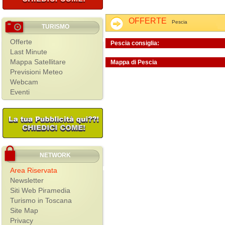
OFFERTE
Pescia
TURISMO
Offerte
Pescia consiglia:
Last Minute
Mappa Satellitare
Mappa di Pescia
Previsioni Meteo
Webcam
Eventi
NETWORK
Area Riservata
Newsletter
Siti Web Piramedia
Turismo in Toscana
Site Map
Privacy