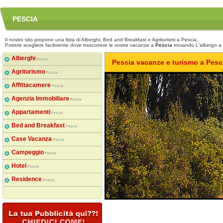
PESCIA
Il nostro sito propone una lista di Alberghi, Bed and Breakfast e Agriturismi a Pescia.
Potrete scegliere facilmente dove trascorrere le vostre vacanze a
Pescia
trovando L'albergo a
Alberghi
Pescia
Pescia vacanze e turismo a Pesc
Agriturismo
Pescia
Affittacamere
Pescia
Agenzia Immobiliare
Pescia
Appartamenti
Pescia
Bed and Breakfast
Pescia
Case Vacanza
Pescia
Campeggio
Pescia
Hotel
Pescia
Residence
Pescia