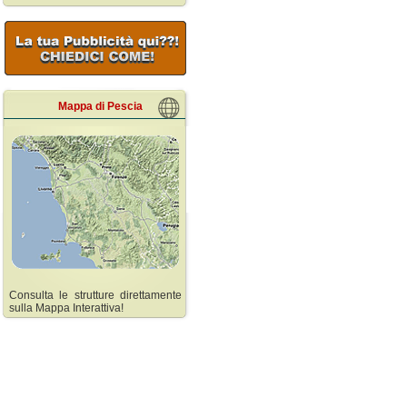
Mappa di Pescia
Consulta le strutture direttamente
sulla Mappa Interattiva!
Pescia
Collodi
Affittacamere Pescia
Affittacamere Collodi
Agriturismo Pescia
Agriturismo Collodi
Appartamenti Pescia
Appartamenti Collodi
Bed and Breakfast Pescia
Bed and Breakfast Co
Case Vacanze Pescia
Case Vacanze Collod