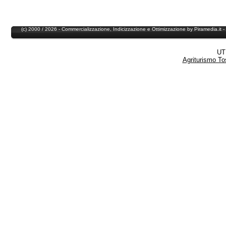
Hotel Pescia
Hotel Collodi
Residence Pescia
Residence Collodi
(c) 2000 / 2026 - Commercializzazione,
Indicizzazione
e
Ottimizzazione
by
Piramedia
.it
UT
Agriturismo T