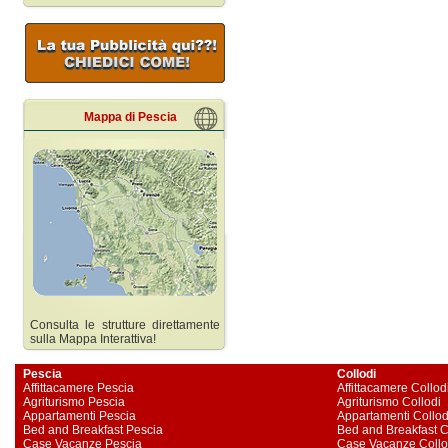
Mappa di Pescia
Consulta le strutture direttamente
sulla Mappa Interattiva!
Pescia
Collodi
Affittacamere Pescia
Affittacamere Collod
Agriturismo Pescia
Agriturismo Collodi
Appartamenti Pescia
Appartamenti Collod
Bed and Breakfast Pescia
Bed and Breakfast C
Case Vacanze Pescia
Case Vacanze Collo