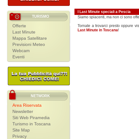
I Last Minute speciali a Pescia
TURISMO
Siamo spiacenti, ma non ci sono off
Offerte
Tornate a trovarci presto oppure vis
Last Minute in Toscana
!
Last Minute
Mappa Satellitare
Previsioni Meteo
Webcam
Eventi
NETWORK
Area Riservata
Newsletter
Siti Web Piramedia
Turismo in Toscana
Site Map
Privacy