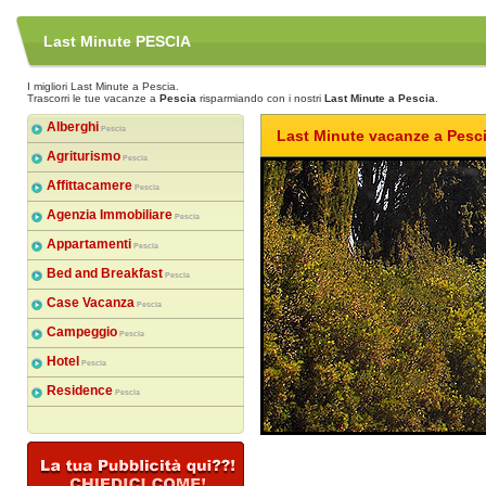
Last Minute PESCIA
I migliori Last Minute a Pescia.
Trascorri le tue vacanze a
Pescia
risparmiando con i nostri
Last Minute a Pescia
.
Alberghi
Pescia
Last Minute vacanze a Pesc
Agriturismo
Pescia
Affittacamere
Pescia
Agenzia Immobiliare
Pescia
Appartamenti
Pescia
Bed and Breakfast
Pescia
Case Vacanza
Pescia
Campeggio
Pescia
Hotel
Pescia
Residence
Pescia