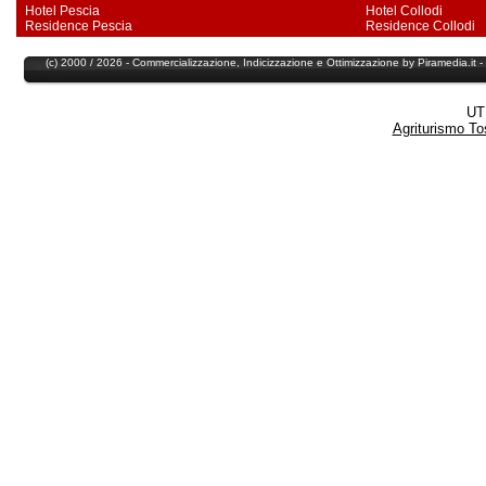
Hotel Pescia
Hotel Collodi
Residence Pescia
Residence Collodi
(c) 2000 / 2026 - Commercializzazione,
Indicizzazione
e
Ottimizzazione
by
Piramedia
.it
UT
Agriturismo T