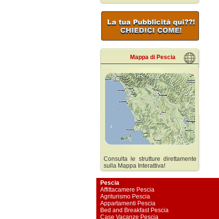
Mappa di Pescia
Consulta le strutture direttamente
sulla Mappa Interattiva!
Pescia
Affittacamere Pescia
Agriturismo Pescia
Appartamenti Pescia
Bed and Breakfast Pescia
Case Vacanze Pescia