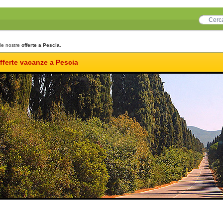
le nostre
offerte a Pescia
.
fferte vacanze a Pescia