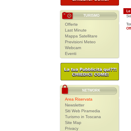
Le
TURISMO
Si
Offerte
To
Of
Last Minute
Mappa Satellitare
Previsioni Meteo
Webcam
Eventi
NETWORK
Area Riservata
Newsletter
Siti Web Piramedia
Turismo in Toscana
Site Map
Privacy