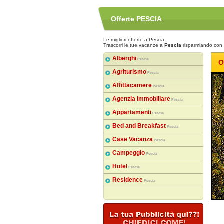
Offerte PESCIA
Le migliori offerte a Pescia.
Trascorri le tue vacanze a
Pescia
risparmiando con 
Alberghi
Pescia
O
Agriturismo
Pescia
Affittacamere
Pescia
Agenzia Immobiliare
Pescia
Appartamenti
Pescia
Bed and Breakfast
Pescia
Case Vacanza
Pescia
Campeggio
Pescia
Hotel
Pescia
Residence
Pescia