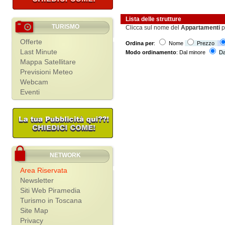
Lista delle strutture
TURISMO
Clicca sul nome del
Appartamenti
p
Offerte
Ordina per
:
Nome
Prezzo
Last Minute
Modo ordinamento
: Dal minore
Da
Mappa Satellitare
Previsioni Meteo
Webcam
Eventi
NETWORK
Area Riservata
Newsletter
Siti Web Piramedia
Turismo in Toscana
Site Map
Privacy