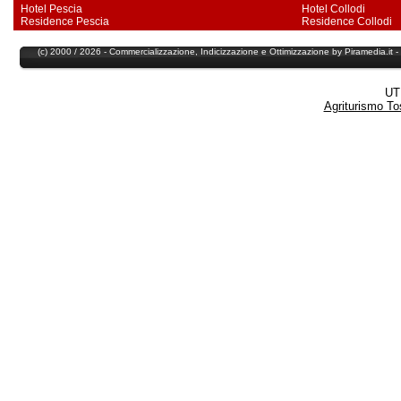
Hotel Pescia
Hotel Collodi
Residence Pescia
Residence Collodi
(c) 2000 / 2026 - Commercializzazione,
Indicizzazione
e
Ottimizzazione
by
Piramedia
.it
UT
Agriturismo T