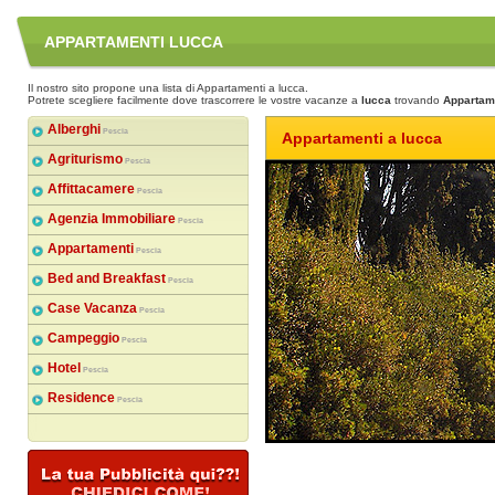
APPARTAMENTI LUCCA
Il nostro sito propone una lista di Appartamenti a lucca.
Potrete scegliere facilmente dove trascorrere le vostre vacanze a
lucca
trovando
Appartam
Alberghi
Pescia
Appartamenti a lucca
Agriturismo
Pescia
Affittacamere
Pescia
Agenzia Immobiliare
Pescia
Appartamenti
Pescia
Bed and Breakfast
Pescia
Case Vacanza
Pescia
Campeggio
Pescia
Hotel
Pescia
Residence
Pescia