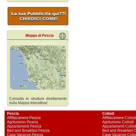
Mappa di Pescia
Consulta le strutture direttamente
sulla Mappa Interattiva!
Pescia
Collodi
Affittacamere Pescia
Affittacamere Collod
Agriturismo Pescia
Agriturismo Collodi
Appartamenti Pescia
Appartamenti Collod
Bed and Breakfast Pescia
Bed and Breakfast C
Case Vacanze Pescia
Case Vacanze Collo