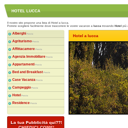
HOTEL LUCCA
Il nostro sito propone una lista di Hotel a lucca.
Potrete scegliere facilmente dove trascorrere le vostre vacanze a
lucca
trovando
Hotel
più 
Alberghi
Pescia
Hotel a lucca
Agriturismo
Pescia
Affittacamere
Pescia
Agenzia Immobiliare
Pescia
Appartamenti
Pescia
Bed and Breakfast
Pescia
Case Vacanza
Pescia
Campeggio
Pescia
Hotel
Pescia
Residence
Pescia