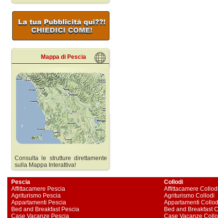
Mappa di Pescia
Consulta le strutture direttamente
sulla Mappa Interattiva!
Pescia
Collodi
Affittacamere Pescia
Affittacamere Collod
Agriturismo Pescia
Agriturismo Collodi
Appartamenti Pescia
Appartamenti Collod
Bed and Breakfast Pescia
Bed and Breakfast C
Case Vacanze Pescia
Case Vacanze Collo