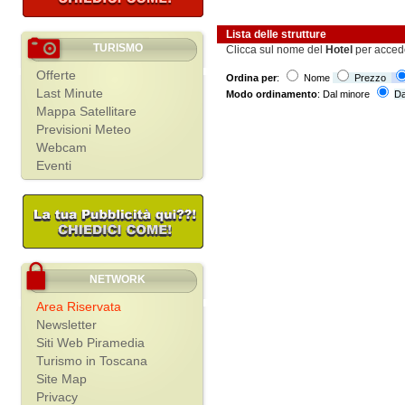
Lista delle strutture
TURISMO
Clicca sul nome del
Hotel
per acced
Offerte
Ordina per
:
Nome
Prezzo
Last Minute
Modo ordinamento
: Dal minore
Da
Mappa Satellitare
Previsioni Meteo
Webcam
Eventi
NETWORK
Area Riservata
Newsletter
Siti Web Piramedia
Turismo in Toscana
Site Map
Privacy