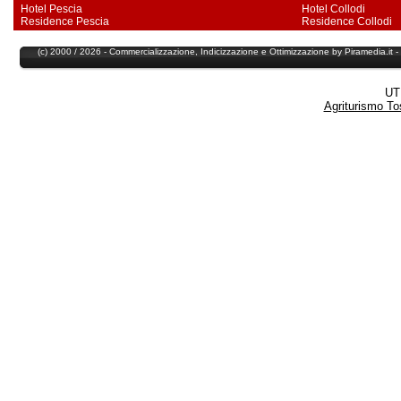
Hotel Pescia
Hotel Collodi
Residence Pescia
Residence Collodi
(c) 2000 / 2026 - Commercializzazione,
Indicizzazione
e
Ottimizzazione
by
Piramedia
.it
UT
Agriturismo T