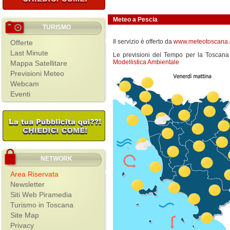
Meteo a Pescia
TURISMO
Il servizio è offerto da
www.meteotoscana
Offerte
Last Minute
Le previsioni del Tempo per la Toscan
Modellistica Ambientale
Mappa Satellitare
Previsioni Meteo
Webcam
Eventi
NETWORK
Area Riservata
Newsletter
Siti Web Piramedia
Turismo in Toscana
Site Map
Privacy