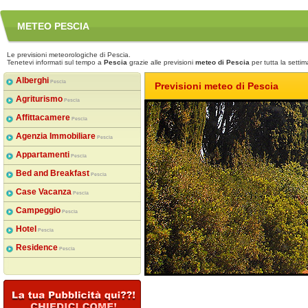
METEO PESCIA
Le previsioni meteorologiche di Pescia.
Tenetevi informati sul tempo a
Pescia
grazie alle previsioni
meteo di Pescia
per tutta la setti
Alberghi
Pescia
Previsioni meteo di Pescia
Agriturismo
Pescia
Affittacamere
Pescia
Agenzia Immobiliare
Pescia
Appartamenti
Pescia
Bed and Breakfast
Pescia
Case Vacanza
Pescia
Campeggio
Pescia
Hotel
Pescia
Residence
Pescia