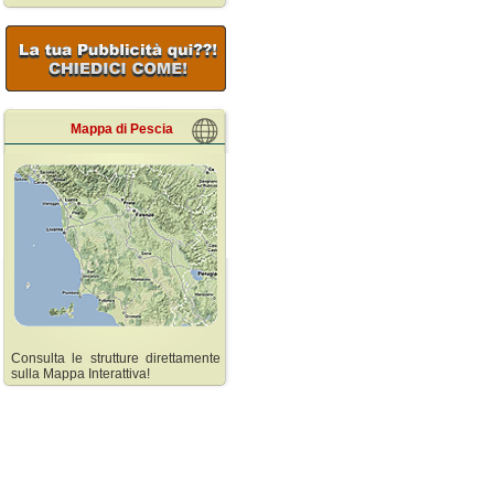
Mappa di Pescia
Consulta le strutture direttamente
sulla Mappa Interattiva!
Pescia
Collodi
Affittacamere Pescia
Affittacamere Collodi
Agriturismo Pescia
Agriturismo Collodi
Appartamenti Pescia
Appartamenti Collodi
Bed and Breakfast Pescia
Bed and Breakfast Co
Case Vacanze Pescia
Case Vacanze Collod