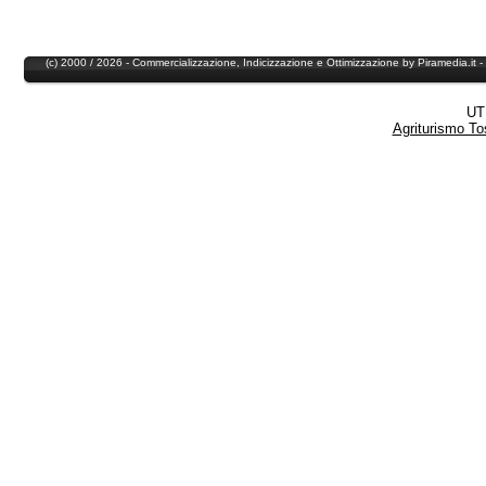
Hotel Pescia
Hotel Collodi
Residence Pescia
Residence Collodi
(c) 2000 / 2026 - Commercializzazione,
Indicizzazione
e
Ottimizzazione
by
Piramedia
.it
UT
Agriturismo T