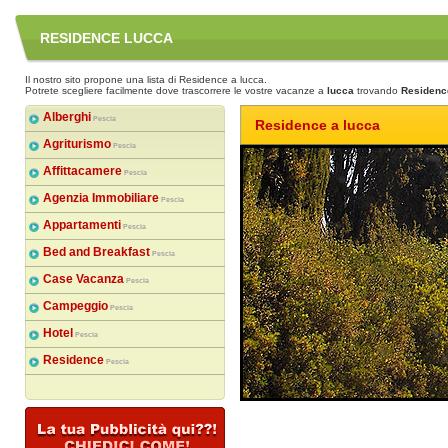
RESIDENCE LUCCA
Il nostro sito propone una lista di Residence a lucca.
Potrete scegliere facilmente dove trascorrere le vostre vacanze a
lucca
trovando
Residenc
Alberghi
Pescia
Residence a lucca
Agriturismo
Pescia
Affittacamere
Pescia
Agenzia Immobiliare
Pescia
Appartamenti
Pescia
Bed and Breakfast
Pescia
Case Vacanza
Pescia
Campeggio
Pescia
Hotel
Pescia
Residence
Pescia