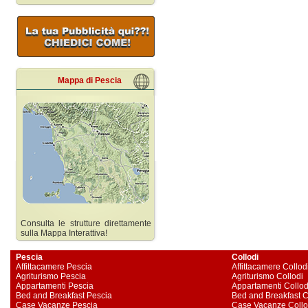
Mappa di Pescia
Consulta le strutture direttamente
sulla Mappa Interattiva!
Pescia
Collodi
Affittacamere Pescia
Affittacamere Collod
Agriturismo Pescia
Agriturismo Collodi
Appartamenti Pescia
Appartamenti Collod
Bed and Breakfast Pescia
Bed and Breakfast C
Case Vacanze Pescia
Case Vacanze Collo