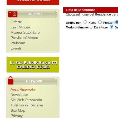
Lista delle strutture
TURISMO
Clicca sul nome del
Residence
per 
Offerte
Ordina per
:
Nome
Prezzo
Last Minute
Modo ordinamento
: Dal minore
Da
Mappa Satellitare
Previsioni Meteo
Webcam
Eventi
NETWORK
Area Riservata
Newsletter
Siti Web Piramedia
Turismo in Toscana
Site Map
Privacy