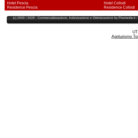
Hotel Pescia
Hotel Collodi
Residence Pescia
Residence Collodi
(c) 2000 / 2026 - Commercializzazione,
Indicizzazione
e
Ottimizzazione
by
Piramedia
.it
UT
Agriturismo T